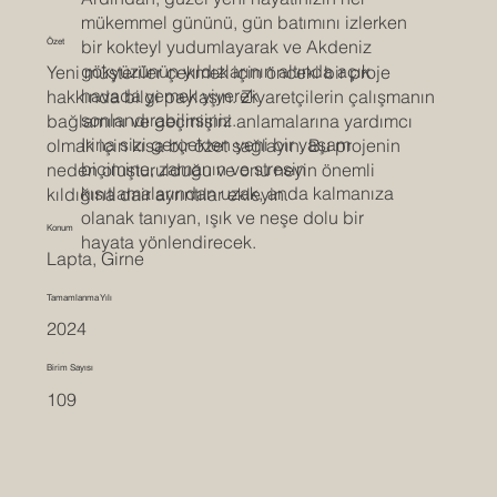
mükemmel gününü, gün batımını izlerken
bir kokteyl yudumlayarak ve Akdeniz
Özet
gökyüzünün yıldızlarının altında açık
Yeni müşteriler çekmek için önceki bir proje
havada yemek yiyerek
hakkında bilgi paylaşın. Ziyaretçilerin çalışmanın
sonlandırabilirsiniz.
bağlamını ve geçmişini anlamalarına yardımcı
Irina sizi gerçekten yeni bir yaşam
olmak için kısa bir özet sağlayın. Bu projenin
biçimine, zamanın ve stresin
neden oluşturulduğu ve onu neyin önemli
kısıtlamalarından uzak, anda kalmanıza
kıldığına dair ayrıntılar ekleyin.
olanak tanıyan, ışık ve neşe dolu bir
Konum
hayata yönlendirecek.
Lapta, Girne
Tamamlanma Yılı
2024
Birim Sayısı
109