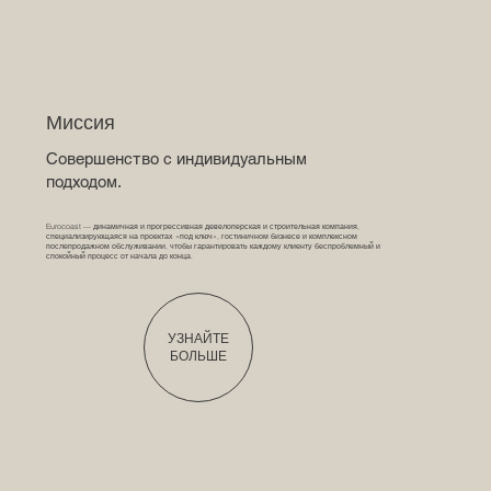
Миссия
Совершенство с индивидуальным
подходом.
Eurocoast — динамичная и прогрессивная девелоперская и строительная компания,
специализирующаяся на проектах «под ключ», гостиничном бизнесе и комплексном
послепродажном обслуживании, чтобы гарантировать каждому клиенту беспроблемный и
спокойный процесс от начала до конца.
УЗНАЙТЕ
БОЛЬШЕ