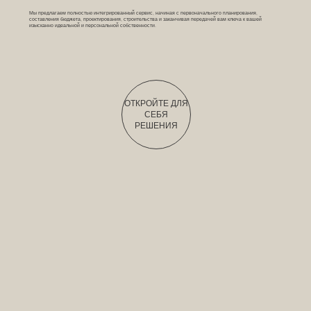
Мы предлагаем полностью интегрированный сервис, начиная с первоначального планирования,
составления бюджета, проектирования, строительства и заканчивая передачей вам ключа к вашей
изысканно идеальной и персональной собственности.
ОТКРОЙТЕ ДЛЯ
СЕБЯ
РЕШЕНИЯ