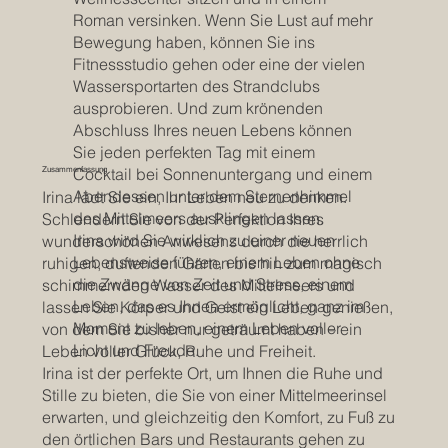
Roman versinken. Wenn Sie Lust auf mehr
Bewegung haben, können Sie ins
Fitnessstudio gehen oder eine der vielen
Wassersportarten des Strandclubs
ausprobieren. Und zum krönenden
Abschluss Ihres neuen Lebens können
Sie jeden perfekten Tag mit einem
Cocktail bei Sonnenuntergang und einem
Zusammenfassung
Abendessen unter dem Sternenhimmel
Irina lädt Sie ein, Ihr Leben neu zu denken.
des Mittelmeers ausklingen lassen.
Schlendern Sie von der Perfektion Ihres
Irina wird Sie wirklich zu einer neuen
wunderschönen Anwesens durch die herrlich
Lebensweise führen, einem Leben ohne
ruhigen, duftenden Gärten bis hin zum magisch
die Zwänge von Zeit und Stress, einem
schimmernden Wasser des Mittelmeers und
Leben, das es Ihnen ermöglicht, ganz im
lassen Sie Körper und Geist ein Leben genießen,
Moment zu leben, einem Leben voller
von dem Sie bisher nur geträumt haben – ein
Licht und Freude.
Leben voller Glück, Ruhe und Freiheit.
Irina ist der perfekte Ort, um Ihnen die Ruhe und
Stille zu bieten, die Sie von einer Mittelmeerinsel
erwarten, und gleichzeitig den Komfort, zu Fuß zu
den örtlichen Bars und Restaurants gehen zu